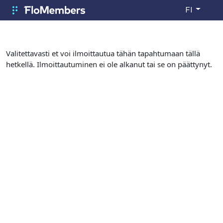
Siirry pääsisältöön
FI
FloMembers
Valitettavasti et voi ilmoittautua tähän tapahtumaan tällä
hetkellä. Ilmoittautuminen ei ole alkanut tai se on päättynyt.